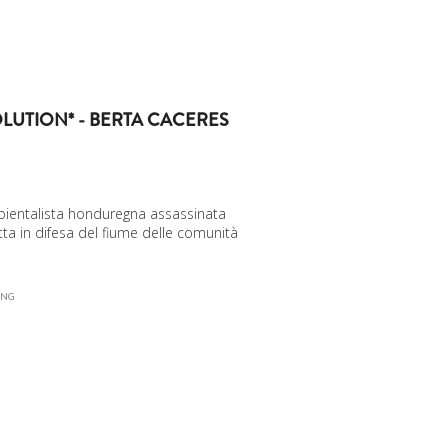
LUTION* - BERTA CACERES
ientalista honduregna assassinata
tta in difesa del fiume delle comunità
ING