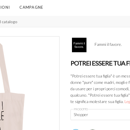
IONI
CAMPAGNE
Fammi il favore.
POTREI ESSERE TUA F
"Potrei essere tua figlia" è un mess
donne "pure" come madri, mogli e fi
da usare per i propri porci comodi, 
qualcuno. "Potrei essere tua figlia"
te significa molestare sua figlia.
Leg
PRODOTTO
Shopper