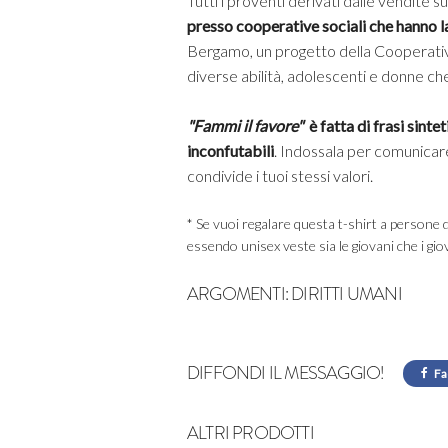
Tutti i proventi
derivati dalle vendite s
presso
cooperative sociali che hanno l
Bergamo, un progetto della Cooperati
diverse abilità, adolescenti e donne che
"Fammi il favore"
è fatta di frasi sinte
inconfutabili
. Indossala p
er comunicare
condivide i tuoi stessi valori.
* Se vuoi regalare questa t-shirt a persone 
essendo unisex veste sia le giovani che i giova
ARGOMENTI:
DIRITTI UMANI
DIFFONDI IL MESSAGGIO!
Fa
ALTRI PRODOTTI