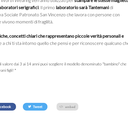
u Worth Wearing verranno utilizzati per
stampare le stesse magliet
aboratori serigrafici
. Il primo
laboratorio sarà Tantemani
di
va Sociale Patronato San Vincenzo che lavora con persone con
 vivono momenti di fragilità.
tiche, concetti chiari che rappresentano piccole verità personali e
 a chi ti sta intorno quello che pensi e per riconoscere qualcuno ch
di valore dai 3 ai 14 anni puoi scegliere il modello denominato "bambino" che
ni figli! *
embed
cebook
Tweet