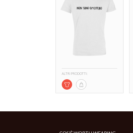
ALTRI PRODOTTI:
COS'È WORTH WEARING