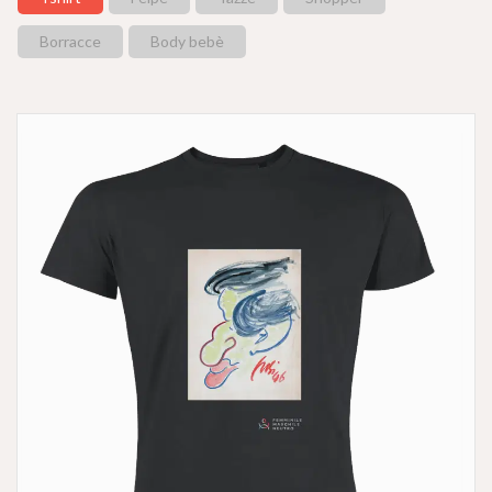
Borracce
Body bebè