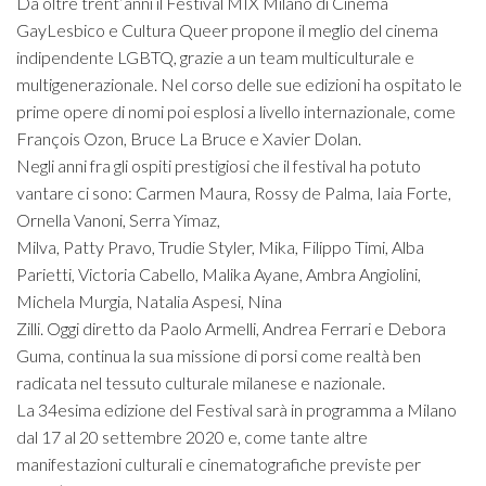
Da oltre trent’anni il Festival MIX Milano di Cinema
GayLesbico e Cultura Queer propone il meglio del cinema
indipendente LGBTQ, grazie a un team multiculturale e
multigenerazionale. Nel corso delle sue edizioni ha ospitato le
prime opere di nomi poi esplosi a livello internazionale, come
François Ozon, Bruce La Bruce e Xavier Dolan.
Negli anni fra gli ospiti prestigiosi che il festival ha potuto
vantare ci sono: Carmen Maura, Rossy de Palma, Iaia Forte,
Ornella Vanoni, Serra Yimaz,
Milva, Patty Pravo, Trudie Styler, Mika, Filippo Timi, Alba
Parietti, Victoria Cabello, Malika Ayane, Ambra Angiolini,
Michela Murgia, Natalia Aspesi, Nina
Zilli. Oggi diretto da Paolo Armelli, Andrea Ferrari e Debora
Guma, continua la sua missione di porsi come realtà ben
radicata nel tessuto culturale milanese e nazionale.
La 34esima edizione del Festival sarà in programma a Milano
dal 17 al 20 settembre 2020 e, come tante altre
manifestazioni culturali e cinematografiche previste per