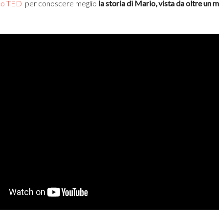
deo TED
per conoscere meglio
la storia di Mario, vista da oltre un 