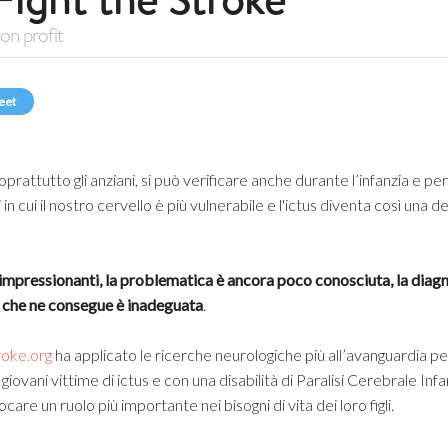
on profit
eet
prattutto gli anziani, si può verificare anche durante l’infanzia e per
 in cui il nostro cervello è più vulnerabile e l'ictus diventa così una d
 impressionanti, la problematica è ancora poco conosciuta, la diag
ne che ne consegue è inadeguata
.
roke.org
ha applicato le ricerche neurologiche più all’avanguardia pe
e giovani vittime di ictus e con una disabilità di Paralisi Cerebrale Infa
giocare un ruolo più importante nei bisogni di vita dei loro figli.