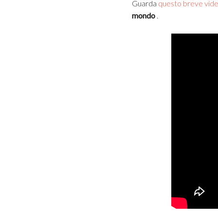
Guarda
questo breve vi
mondo
.