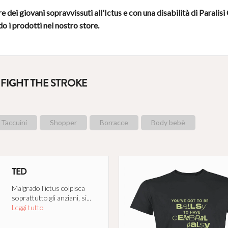
e dei giovani sopravvissuti all'Ictus e con una disabilità di Paralisi
 i prodotti nel nostro store.
 FIGHT THE STROKE
Taccuini
Shopper
Borracce
Body bebè
TED
Malgrado l’ictus colpisca
soprattutto gli anziani, si...
Leggi tutto