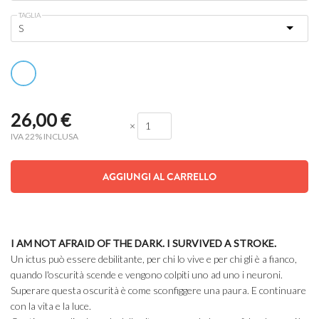
TAGLIA
26,00
€
×
IVA 22% INCLUSA
AGGIUNGI AL CARRELLO
I AM NOT AFRAID OF THE DARK.
I SURVIVED A STROKE.
Un ictus può essere debilitante, per chi lo vive e per chi gli è a fianco,
quando l'oscurità scende e vengono colpiti uno ad uno i neuroni.
Superare questa oscurità è come sconfiggere una paura. E continuare
con la vita e la luce.