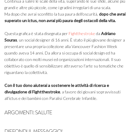
Continua a salire le scale della vita, superando le sue sfide, alcune più
grandi e altre più piccole, come i gradini irregolari di una scala.
Ma dopo che avrai sconfitto la tua paura dell'oscurità,
dopo che avrai
superato un ictus, non avrai più paura degli ostacoli della vita.
Questa grafica è stata disegnata per
Fightthestroke
da
Adriano
Souras
, un social designer di 16 anni. È stato il più giovane designer a
presentare una propria collezione alla Vancouver Fashion Week
quando aveva 14 anni. Da allora si occupa di social design ed ha
collaborato con molti musei ed organizzazioni internazionali. Il suo
obiettivo è quello di sensibilizzare attraverso l'arte su tematiche che
riguardano la collettività.
Con il tuo dono aiuterai a sostenere le attività di ricerca e
divulgazione di Fightthestroke
, a favore dei giovani sopravvissuti
all’ictus e dei bambini con Paralisi Cerebrale Infantile.
ARGOMENTI:
SALUTE
DIFFONDI IL MESSAGGIO!