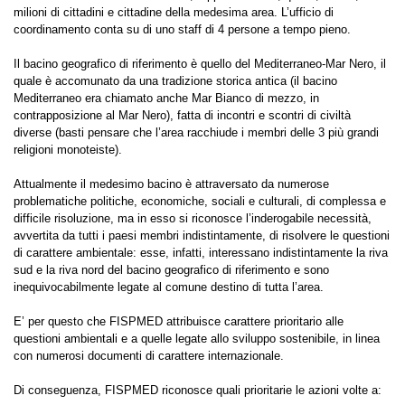
milioni di cittadini e cittadine della medesima area. L’ufficio di
coordinamento conta su di uno staff di 4 persone a tempo pieno.
Il bacino geografico di riferimento è quello del Mediterraneo-Mar Nero, il
quale è accomunato da una tradizione storica antica (il bacino
Mediterraneo era chiamato anche Mar Bianco di mezzo, in
contrapposizione al Mar Nero), fatta di incontri e scontri di civiltà
diverse (basti pensare che l’area racchiude i membri delle 3 più grandi
religioni monoteiste).
Attualmente il medesimo bacino è attraversato da numerose
problematiche politiche, economiche, sociali e culturali, di complessa e
difficile risoluzione, ma in esso si riconosce l’inderogabile necessità,
avvertita da tutti i paesi membri indistintamente, di risolvere le questioni
di carattere ambientale: esse, infatti, interessano indistintamente la riva
sud e la riva nord del bacino geografico di riferimento e sono
inequivocabilmente legate al comune destino di tutta l’area.
E’ per questo che FISPMED attribuisce carattere prioritario alle
questioni ambientali e a quelle legate allo sviluppo sostenibile, in linea
con numerosi documenti di carattere internazionale.
Di conseguenza, FISPMED riconosce quali prioritarie le azioni volte a: