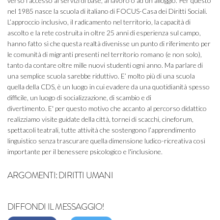
verso l'accesso ai servizi di base, al lavoro o ad un alloggio. Per questo
nel 1985 nasce la scuola di italiano di FOCUS-Casa dei Diritti Sociali.
L’approccio inclusivo, il radicamento nel territorio, la capacità di
ascolto e la rete costruita in oltre 25 anni di esperienza sul campo,
hanno fatto sì che questa realtà divenisse un punto di riferimento per
le comunità di migranti presenti nel territorio romano (e non solo),
tanto da contare oltre mille nuovi studenti ogni anno. Ma parlare di
una semplice scuola sarebbe riduttivo. E’ molto più di una scuola
quella della CDS, è un luogo in cui evadere da una quotidianità spesso
difficile, un luogo di socializzazione, di scambio e di
divertimento. E' per questo motivo che accanto al percorso didattico
realizziamo visite guidate della città, tornei di scacchi, cineforum,
spettacoli teatrali, tutte attività che sostengono l’apprendimento
linguistico senza trascurare quella dimensione ludico-ricreativa così
importante per il benessere psicologico e l'inclusione.
ARGOMENTI:
DIRITTI UMANI
DIFFONDI IL MESSAGGIO!