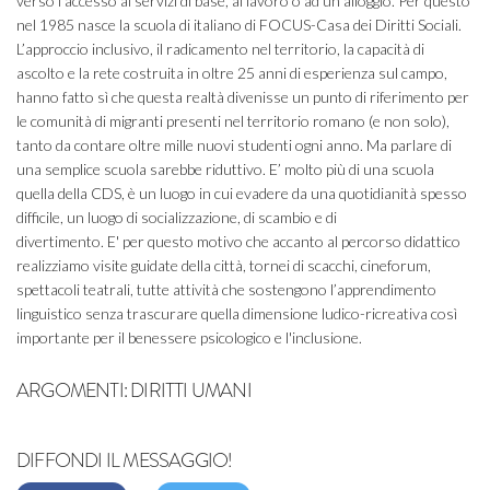
verso l'accesso ai servizi di base, al lavoro o ad un alloggio. Per questo
nel 1985 nasce la scuola di italiano di FOCUS-Casa dei Diritti Sociali.
L’approccio inclusivo, il radicamento nel territorio, la capacità di
ascolto e la rete costruita in oltre 25 anni di esperienza sul campo,
hanno fatto sì che questa realtà divenisse un punto di riferimento per
le comunità di migranti presenti nel territorio romano (e non solo),
tanto da contare oltre mille nuovi studenti ogni anno. Ma parlare di
una semplice scuola sarebbe riduttivo. E’ molto più di una scuola
quella della CDS, è un luogo in cui evadere da una quotidianità spesso
difficile, un luogo di socializzazione, di scambio e di
divertimento. E' per questo motivo che accanto al percorso didattico
realizziamo visite guidate della città, tornei di scacchi, cineforum,
spettacoli teatrali, tutte attività che sostengono l’apprendimento
linguistico senza trascurare quella dimensione ludico-ricreativa così
importante per il benessere psicologico e l'inclusione.
ARGOMENTI:
DIRITTI UMANI
DIFFONDI IL MESSAGGIO!