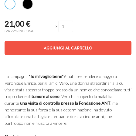
21,00
€
×
IVA 22% INCLUSA
AGGIUNGI AL CARRELLO
La campagna
“Io mi voglio bene”
è nata per rendere omaggio a
Veronique Enrica, per gli amici Vero, una donna straordinaria la cui
vita è stata spezzata troppo presto da un nemico che conosciamo tutti
troppo bene:
il tumore al seno
. Vero ha scoperto la malattia
durante
una visita di controllo presso la Fondazione ANT
, ma
nonostante la sua forza e la sua determinazione, ha dovuto
affrontare una battaglia estenuante durata cinque anni, che
purtroppo non è riuscita a vincere.