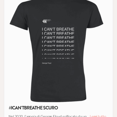
#ICAN'TBREATHE SCURO
Nel 2020, l’agonia di George Floyd soffocato da un...
Leggi tutto