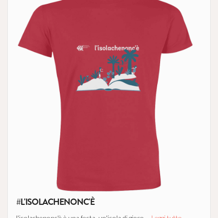
#L'ISOLACHENONC'È
l'isolachenonc'è è una festa, un'isola di gioco,...
Leggi tutto