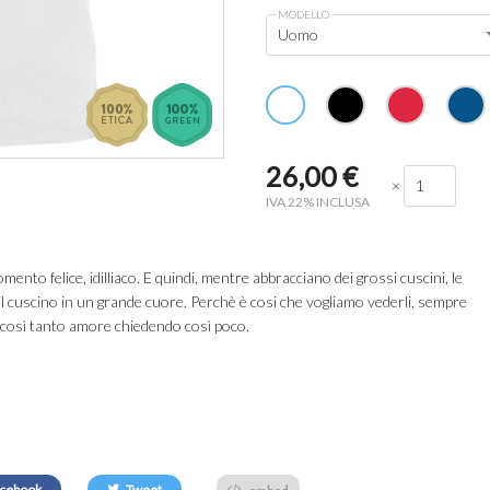
MODELLO
Uomo
26,00
€
×
IVA 22% INCLUSA
ento felice, idilliaco. E quindi, mentre abbracciano dei grossi cuscini, le
l cuscino in un grande cuore. Perchè è cosi che vogliamo vederli, sempre
osì tanto amore chiedendo così poco.
embed
cebook
Tweet