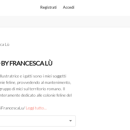
Registrati
Accedi
sca Lù
BY FRANCESCA LÙ
lustratrice e i gatti sono i miei soggetti
lonie feline, provvedendo al mantenimento,
n gruppo di mici sul territorio romano. Il
nteramente dedicato alle colonie feline del
niFrancescaLu/
Leggi tutto...