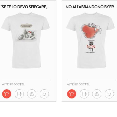
"SE TE LO DEVO SPIEGARE, NON LO PUOI CAPIRE!"
NO ALL'ABBANDONO BY FRANCESCA LÙ
ALTRI PRODOTTI:
ALTRI PRODOTTI: