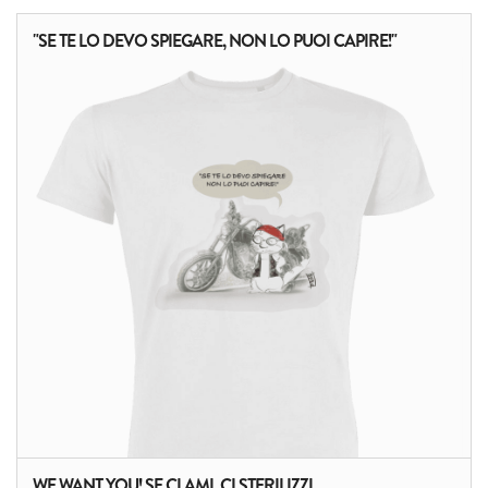
"SE TE LO DEVO SPIEGARE, NON LO PUOI CAPIRE!"
WE WANT YOU! SE CI AMI, CI STERILIZZI.