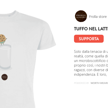
Frolla store
TUFFO NEL LATT
SUPPORTA
Solo dalla tenacia d
realtà, come quella di
un microbiscottificio d
proprio così, i nostri 
ragazzi, con diverse dis
indipendenza. E loro, p
POWERED BY
WORTH WEAR