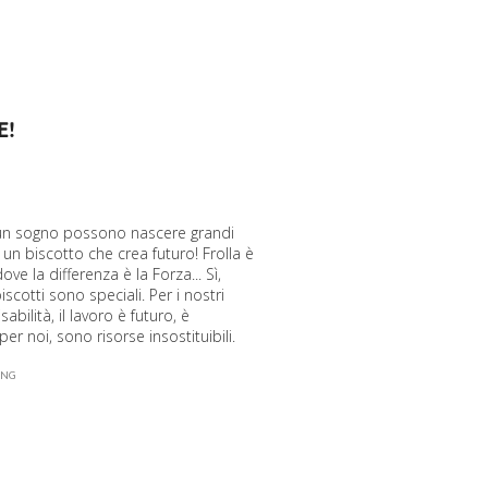
E!
i un sogno possono nascere grandi
 un biscotto che crea futuro! Frolla è
ove la differenza è la Forza... Sì,
biscotti sono speciali. Per i nostri
abilità, il lavoro è futuro, è
er noi, sono risorse insostituibili.
ING