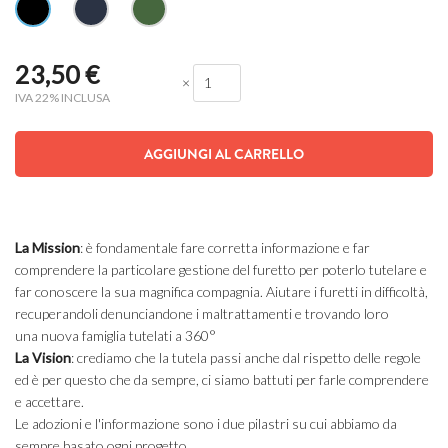
23,50
€
×
IVA 22% INCLUSA
AGGIUNGI AL CARRELLO
La
Mission
: è fondamentale fare corretta informazione e far
comprendere la particolare gestione del furetto per poterlo tutelare e
far conoscere la sua magnifica compagnia. Aiutare i furetti in difficoltà,
recuperandoli denunciandone i maltrattamenti e trovando loro
una nuova famiglia tutelati a 360°
La
Vision
: crediamo che la tutela passi anche dal rispetto delle regole
ed è per questo che da sempre, ci siamo battuti per farle comprendere
e accettare.
Le adozioni e l'informazione sono i due pilastri su cui abbiamo da
sempre basato ogni progetto.