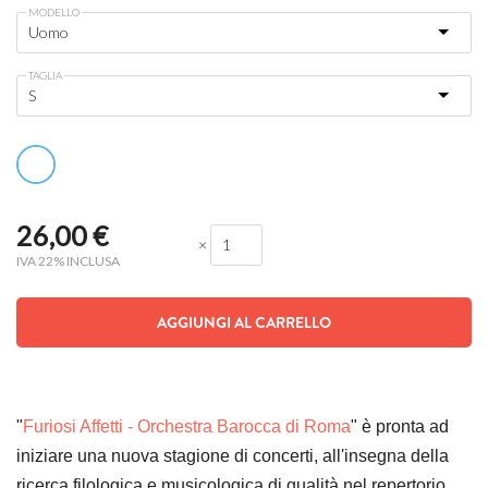
MODELLO
TAGLIA
26,00
€
×
IVA 22% INCLUSA
AGGIUNGI AL CARRELLO
"
Furiosi Affetti - Orchestra Barocca di Roma
" è pronta ad
iniziare una nuova stagione di concerti, all'insegna della
ricerca filologica e musicologica di qualità nel repertorio