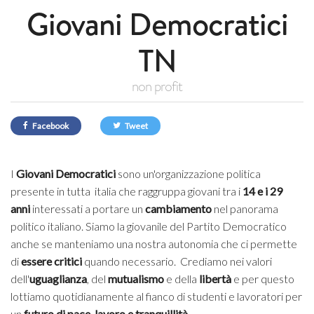
Giovani Democratici
TN
non profit
Facebook
Tweet
I
Giovani Democratici
sono un'organizzazione politica
presente in tutta italia che raggruppa giovani tra i
14 e i 29
anni
interessati a portare un
cambiamento
nel panorama
politico italiano. Siamo la giovanile del Partito Democratico
anche se manteniamo una nostra autonomia che ci permette
di
essere critici
quando necessario. Crediamo nei valori
dell'
uguaglianza
, del
mutualismo
e della
libertà
e per questo
lottiamo quotidianamente al fianco di studenti e lavoratori per
un
futuro di pace, lavoro e tranquillità.