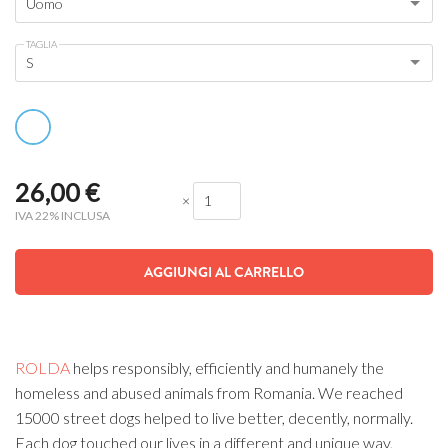
Uomo
TAGLIA
S
26,00
€
×
IVA 22% INCLUSA
AGGIUNGI AL CARRELLO
ROLDA
helps responsibly, efficiently and humanely the
homeless and abused animals from Romania. We reached
15000 street dogs helped to live better, decently, normally.
Each dog touched our lives in a different and unique way,