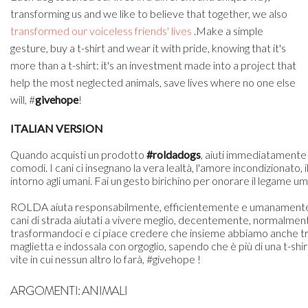
transforming us and we like to believe that together, we also
transformed our voiceless friends' lives
.Make a simple
gesture, buy a t-shirt and wear it with pride, knowing that it's
more than a t-shirt: it's an investment made into a project that
help the most neglected animals, save lives where no one else
will, #
givehope
!
ITALIAN VERSION
Quando acquisti un prodotto
#roldadogs
, aiuti immediatamente
comodi. I cani ci insegnano la vera lealtà, l'amore incondizionato, 
intorno agli umani. Fai un gesto birichino per onorare il legame u
ROLDA aiuta responsabilmente, efficientemente e umanamente i 
cani di strada aiutati a vivere meglio, decentemente, normalment
trasformandoci e ci piace credere che insieme abbiamo anche tra
maglietta e indossala con orgoglio, sapendo che è più di una t-shirt
vite in cui nessun altro lo farà, #givehope !
ARGOMENTI:
ANIMALI