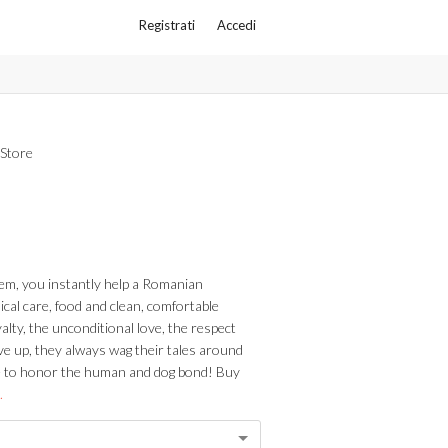
Registrati
Accedi
Store
em, you instantly help a Romanian
cal care, food and clean, comfortable
alty, the unconditional love, the respect
give up, they always wag their tales around
e to honor the human and dog bond! Buy
.