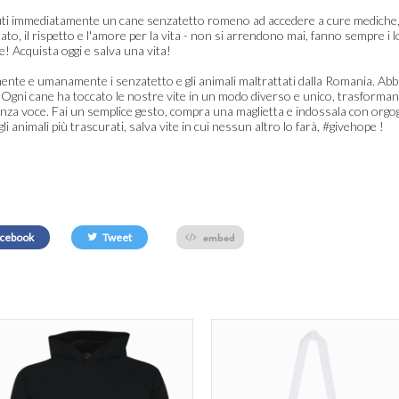
iuti immediatamente un cane senzatetto romeno ad accedere a cure mediche, cib
ato, il rispetto e l'amore per la vita - non si arrendono mai, fanno sempre i 
! Acquista oggi e salva una vita!
te e umanamente i senzatetto e gli animali maltrattati dalla Romania. Abbi
gni cane ha toccato le nostre vite in un modo diverso e unico, trasformand
enza voce. Fai un semplice gesto, compra una maglietta e indossala con orgogl
i animali più trascurati, salva vite in cui nessun altro lo farà, #givehope !
embed
cebook
Tweet