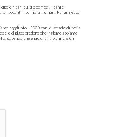
o e ripari puliti e comodi. I cani ci
loro racconti intorno agli umani. Fai un gesto
amo raggiunto 15000 cani di strada aiutati a
oci e ci piace credere che insieme abbiamo
io, sapendo che è più di una t-shirt: è un