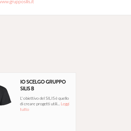
www.grupposilis.it
IO SCELGO GRUPPO
SILIS B
L' obiettivo del SILIS è quello
di creare progetti utili...
Leggi
tutto