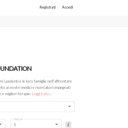
Registrati
Accedi
FOUNDATION
i pazienti e le loro famiglie nell’affrontare
anto ai nostri medici e ricercatori impegnati
 e migliori terapie.
Leggi tutto...
TAGLIA
S