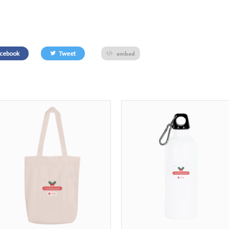
embed
cebook
Tweet