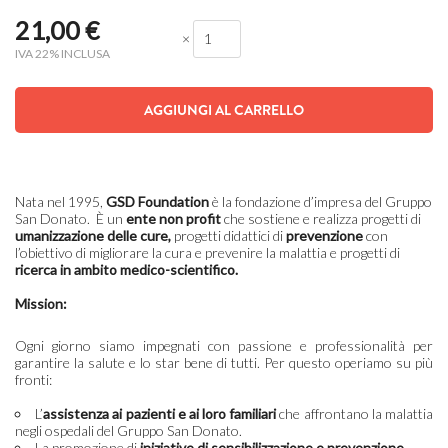
21,00
€
×
IVA 22% INCLUSA
AGGIUNGI AL CARRELLO
Nata nel 1995,
GSD Foundation
è la fondazione d’impresa del Gruppo
San Donato. È un
ente non profit
che sostiene e realizza
progetti di
umanizzazione delle cure,
progetti didattici di
prevenzione
con
l’obiettivo di migliorare la cura e prevenire la malattia e progetti di
ricerca in ambito medico-scientifico.
Mission:
Ogni giorno siamo impegnati con passione e professionalità per
garantire la salute e lo star bene di tutti.
Per questo operiamo su più
fronti:
L’
assistenza ai pazienti e ai loro familiari
che affrontano la malattia
negli ospedali del Gruppo San Donato.
L
a promozione di
iniziative di sensibilizzazione e prevenzione.