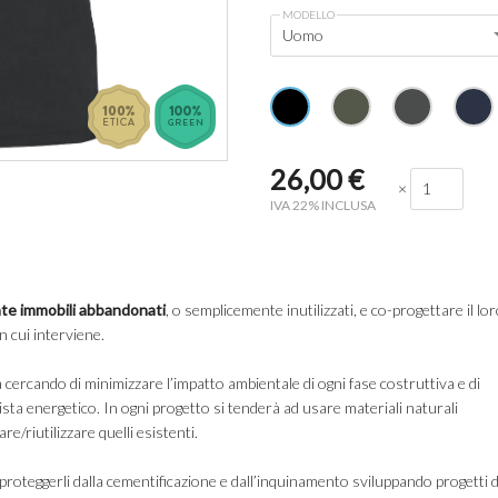
MODELLO
Uomo
26,00
€
×
IVA 22% INCLUSA
te immobili abbandonati
, o semplicemente inutilizzati, e co-progettare il lo
in cui interviene.
a cercando di minimizzare l’impatto ambientale di ogni fase costruttiva e di
ista energetico. In ogni progetto si tenderà ad usare materiali naturali
are/riutilizzare quelli esistenti.
i proteggerli dalla cementificazione e dall’inquinamento sviluppando progetti d