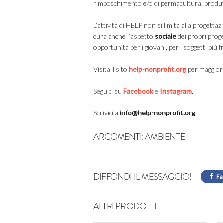
rimboschimento e/o di permacultura, produtt
L’attività di HELP non si limita alla progetta
cura anche l’aspetto
sociale
dei propri proge
opportunità per i giovani, per i soggetti più f
Visita il sito
help-nonprofit.org
per maggiori
Seguici su
Facebook
e
Instagram
.
Scrivici a
info@help-nonprofit.org
ARGOMENTI:
AMBIENTE
DIFFONDI IL MESSAGGIO!
Fa
ALTRI PRODOTTI