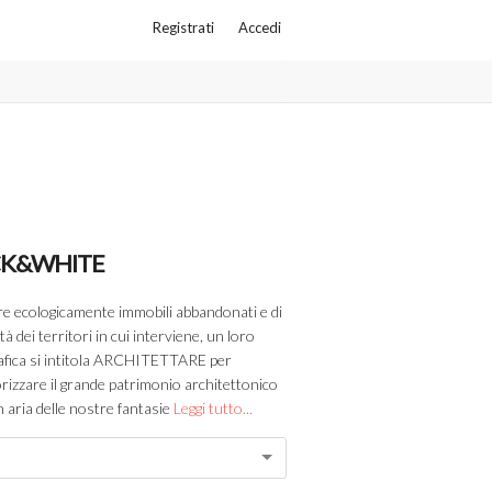
Registrati
Accedi
CK&WHITE
e ecologicamente immobili abbandonati e di
 dei territori in cui interviene, un loro
 grafica si intitola ARCHITETTARE per
orizzare il grande patrimonio architettonico
 in aria delle nostre fantasie
Leggi tutto...