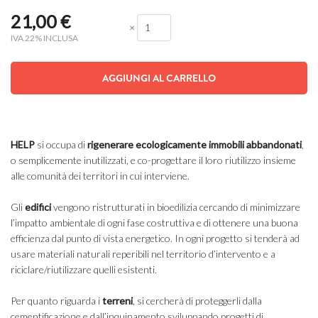
21,00
€
×
IVA 22% INCLUSA
AGGIUNGI AL CARRELLO
HELP
si occupa di
rigenerare ecologicamente immobili abbandonati
,
o semplicemente inutilizzati, e co-progettare il loro riutilizzo insieme
alle comunità dei territori in cui interviene.
Gli
edifici
vengono ristrutturati in bioedilizia cercando di minimizzare
l’impatto ambientale di ogni fase costruttiva e di ottenere una buona
efficienza dal punto di vista energetico. In ogni progetto si tenderà ad
usare materiali naturali reperibili nel territorio d’intervento e a
riciclare/riutilizzare quelli esistenti.
Per quanto riguarda i
terreni
, si cercherà di proteggerli dalla
cementificazione e dall’inquinamento sviluppando progetti di