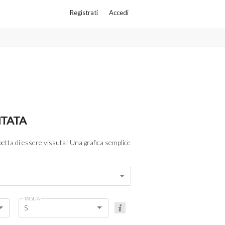
Registrati
Accedi
NTATA
tta di essere vissuta! Una grafica semplice
TAGLIA
S