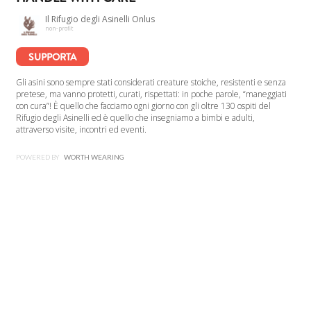
Il Rifugio degli Asinelli Onlus
non-profit
SUPPORTA
Gli asini sono sempre stati considerati creature stoiche, resistenti e senza
pretese, ma vanno protetti, curati, rispettati: in poche parole, “maneggiati
con cura”! È quello che facciamo ogni giorno con gli oltre 130 ospiti del
Rifugio degli Asinelli ed è quello che insegniamo a bimbi e adulti,
attraverso visite, incontri ed eventi.
POWERED BY
WORTH WEARING