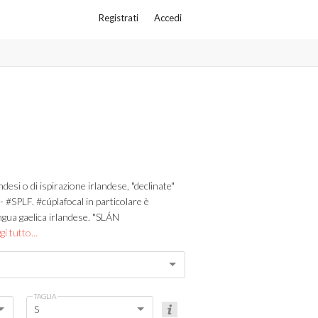
Registrati
Accedi
landesi o di ispirazione irlandese, "declinate"
 - #SPLF. #cúplafocal in particolare è
lingua gaelica irlandese. "SLÁN
gi tutto...
TAGLIA
S