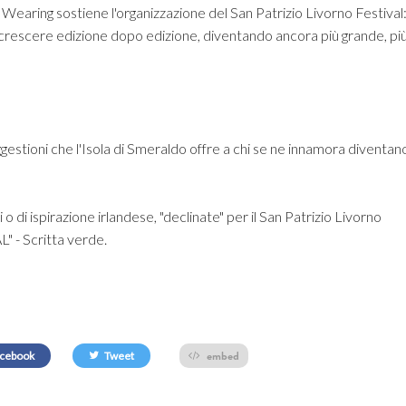
Wearing sostiene l'organizzazione del San Patrizio Livorno Festival
uò crescere edizione dopo edizione, diventando ancora più grande, pi
ggestioni che l'Isola di Smeraldo offre a chi se ne innamora diventan
si o di ispirazione irlandese, "declinate" per il San Patrizio Livorno
 - Scritta verde.
embed
cebook
Tweet