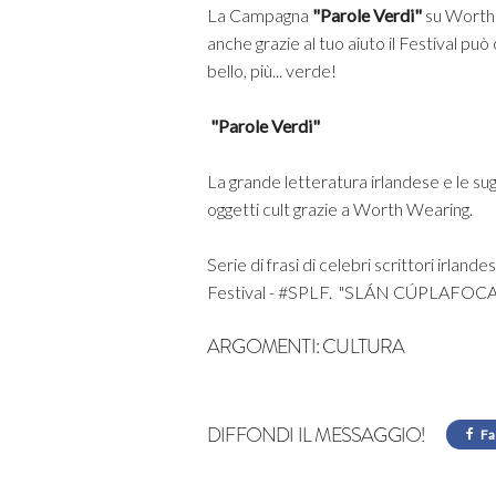
La Campagna
"Parole Verdi"
su Worth 
anche grazie al tuo aiuto il Festival p
bello, più... verde!
"Parole Verdi"
La grande letteratura irlandese e le su
oggetti cult grazie a Worth Wearing.
Serie di frasi di celebri scrittori irlande
Festival - #SPLF. "SLÁN CÚPLAFOCAL"
ARGOMENTI:
CULTURA
DIFFONDI IL MESSAGGIO!
Fa