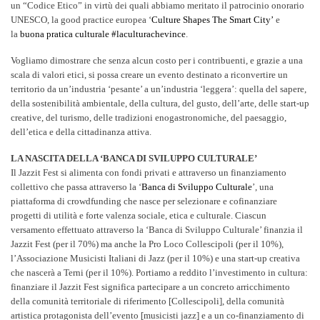
un “Codice Etico” in virtù dei quali abbiamo meritato il patrocinio onorario
UNESCO, la good practice europea ‘
Culture Shapes The Smart City’
e
la
buona pratica culturale #laculturachevince
.
Vogliamo dimostrare che senza alcun costo per i contribuenti, e grazie a una
scala di valori etici, si possa creare un evento destinato a riconvertire un
territorio da un’industria ‘pesante’ a un’industria ‘leggera’: quella del sapere,
della sostenibilità ambientale, della cultura, del gusto, dell’arte, delle start-up
creative, del turismo, delle tradizioni enogastronomiche, del paesaggio,
dell’etica e della cittadinanza attiva.
LA NASCITA DELLA ‘BANCA DI SVILUPPO CULTURALE’
Il Jazzit Fest si alimenta con fondi privati e attraverso un finanziamento
collettivo che passa attraverso la ‘
Banca di Sviluppo Culturale
’, una
piattaforma di crowdfunding che nasce per selezionare e cofinanziare
progetti di utilità e forte valenza sociale, etica e culturale. Ciascun
versamento effettuato attraverso la ‘Banca di Sviluppo Culturale’ finanzia il
Jazzit Fest (per il 70%) ma anche la Pro Loco Collescipoli (per il 10%),
l’Associazione Musicisti Italiani di Jazz (per il 10%) e una start-up creativa
che nascerà a Terni (per il 10%). Portiamo a reddito l’investimento in cultura:
finanziare il Jazzit Fest significa partecipare a un concreto arricchimento
della comunità territoriale di riferimento [Collescipoli], della comunità
artistica protagonista dell’evento [musicisti jazz] e a un co-finanziamento di