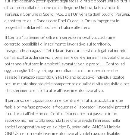
autistici debbano poter godere degli stessi diritti e opportunità di tutti i
cittadini) in collaborazione con la Regione Umbria, la Provincia di
Perugia, il Comune di Spello, l’ASL 2 e l’Università degli Studi di Perugia,
e sostenuto dalla Fondazione Enel Cuore, la Onlus impegnata in
progetti di solidarietà sociale in Italia e all’estero.
Il Centro “La Semente” offre un servizio innovativo: costruire
concrete possibilità di inserimento lavorativo sul territorio,
insegnando ai ragazzi affetti da autismo un mestiere legato al mondo
dell’agricoltura, dei servizi alberghieri e delle energie rinnovabili che poi
potranno sfruttare in ambienti lavorativi veri e propri. Il Centro, ad
oggi, accoglie 13 ragazzi, ognuno affiancato da un operatore che
assiste il ragazzo secondo un PEI (piano educativo individualizzato)
per un mantenimento delle competenze e qualità di vita acquisite e per
il trasferimento di abilità atte all’inserimento lavorativo.
Il percorso dei ragazzi accolti nel Centro è, infatti, articolato in due
fasi: la prima fase prevede la frequenza di laboratori lavorativi protetti
strutturati all’interno del Centro Diurno, per poi passare in un
secondo momento alla seconda fase che prevede l’ingresso nella
società cooperativa agricola di tipo B,
spinn of
f
di ANGSA Umbria
ONLUS, per un reale inserimento lavorativo del ragazzo disabile.