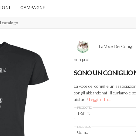
IONI
CAMPAGNE
La Voce Dei Conigli
non profit
SONO UN CONIGLIO
La voce dei conigli è un associazion
conigli abbandonati, li curiamo e 
aiutarli!
Leggi tutto...
PRODOTTO
T-Shirt
MODELLO
Uomo