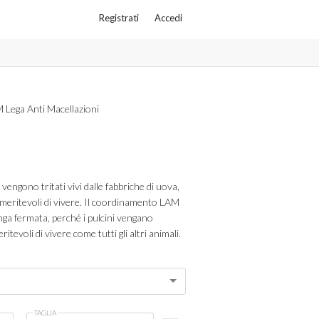
Registrati
Accedi
Lega Anti Macellazioni
 vengono tritati vivi dalle fabbriche di uova,
n meritevoli di vivere. Il coordinamento LAM
nga fermata, perché i pulcini vengano
itevoli di vivere come tutti gli altri animali.
TAGLIA