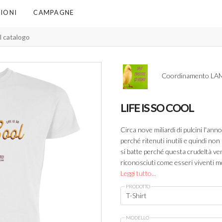
IONI
CAMPAGNE
Coordinamento LAM 
LIFE IS SO COOL
Circa nove miliardi di pulcini l'anno
perché ritenuti inutili e quindi no
si batte perché questa crudeltà ve
riconosciuti come esseri viventi mer
Leggi tutto...
PRODOTTO
T-Shirt
MODELLO