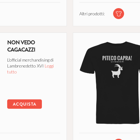
Altri prodotti:
NON VEDO
CAGACAZZI
L'official merchandising di
Lambrenedetto XVI
Leggi
tutto
ACQUISTA