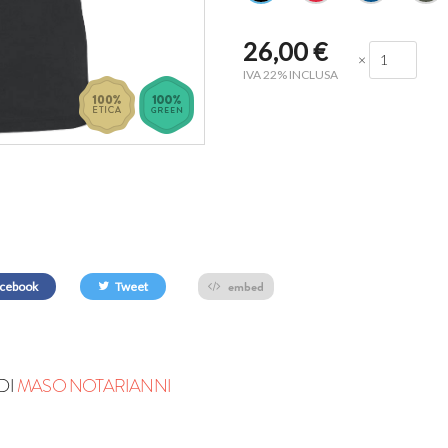
26,00
€
×
IVA 22% INCLUSA
embed
cebook
Tweet
DI
MASO NOTARIANNI