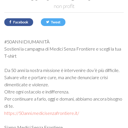
non profit
Facebook
Tweet
#50ANNIDIUMANITÀ
Sostieni la campagna di
Medici
Senza Frontiere e scegli la tua
T-shirt
Da 50 anni la nostra missione è intervenire dov’è più difficile.
Salvare vite e portare cure, ma anche denunciare crisi
dimenticate e violenze.
Oltre ogni ostacolo e indifferenza.
Per continuare a farlo, oggi e domani, abbiamo ancora bisogno
di te.
https://50anni.medicisenzafrontiere.it/
Siamo Medici Senza Frontiere.