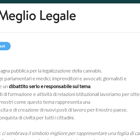
Meglio Legale
eet
gna pubblica per la legalizzazione della cannabis.
 parlamentari e medici, imprenditori e avvocati, giornalisti e
re un
dibattito serio e responsabile sul tema
.
ti di formazione e attività di relazioni istituzionali lavoriamo per 
e mostri come questo tema rappresenta una
ita e di creazione di nuovi posti di lavoro per il nostro paese.
uista di civiltà per tutti i cittadini.
go: ci sembrava il simbolo migliore per rappresentare una foglia di c