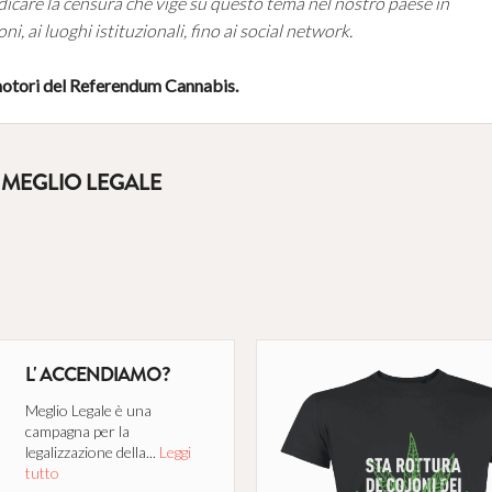
ndicare la censura che vige su questo tema nel nostro paese in
ni, ai luoghi istituzionali, fino ai social network.
motori del Referendum Cannabis.
 MEGLIO LEGALE
L' ACCENDIAMO?
Meglio Legale è una
campagna per la
legalizzazione della...
Leggi
tutto