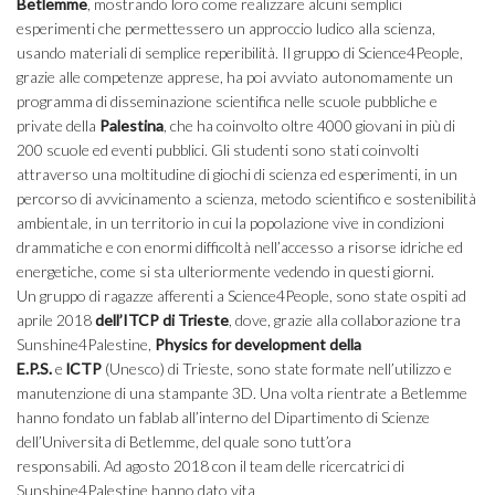
Betlemme
, mostrando loro come realizzare alcuni semplici
esperimenti che permettessero un approccio ludico alla scienza,
usando materiali di semplice reperibilità. Il gruppo di Science4People,
grazie alle competenze apprese, ha poi avviato autonomamente un
programma di disseminazione scientifica nelle scuole pubbliche e
private della
Palestina
, che ha coinvolto oltre 4000 giovani in più di
200 scuole ed eventi pubblici. Gli studenti sono stati coinvolti
attraverso una moltitudine di giochi di scienza ed esperimenti, in un
percorso di avvicinamento a scienza, metodo scientifico e sostenibilità
ambientale, in un territorio in cui la popolazione vive in condizioni
drammatiche e con enormi difficoltà nell’accesso a risorse idriche ed
energetiche, come si sta ulteriormente vedendo in questi giorni.
Un gruppo di ragazze afferenti a Science4People, sono state ospiti ad
aprile 2018
dell’ITCP di Trieste
, dove, grazie alla collaborazione tra
Sunshine4Palestine,
Physics for development della
E.P.S.
e
lCTP
(Unesco) di Trieste, sono state formate nell’utilizzo e
manutenzione di una stampante 3D. Una volta rientrate a Betlemme
hanno fondato un fablab all’interno del Dipartimento di Scienze
dell’Universita di Betlemme, del quale sono tutt’ora
responsabili. Ad agosto 2018 con il team delle ricercatrici di
Sunshine4Palestine hanno dato vita