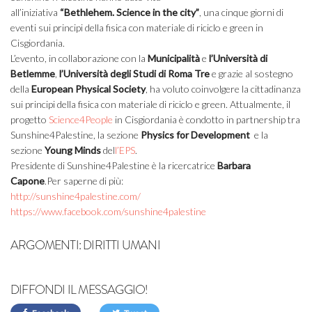
all’iniziativa
“Bethlehem. Science in the city”
, una cinque giorni di
eventi sui principi della fisica con materiale di riciclo e green in
Cisgiordania.
L’evento, in collaborazione con la
Municipalità
e
l’Università di
Betlemme
,
l’Università degli Studi di Roma Tre
e grazie al sostegno
della
European Physical Society
, ha voluto coinvolgere la cittadinanza
sui principi della fisica con materiale di riciclo e green. Attualmente, il
progetto
Science4People
in Cisgiordania è condotto in partnership tra
Sunshine4Palestine, la sezione
Physics for Development
e la
sezione
Young Minds
del
l’EPS
.
Presidente di Sunshine4Palestine è la ricercatrice
Barbara
Capone
.
Per saperne di più:
http://sunshine4palestine.com/
https://www.facebook.com/sunshine4palestine
ARGOMENTI:
DIRITTI UMANI
DIFFONDI IL MESSAGGIO!