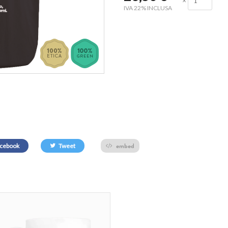
×
IVA 22% INCLUSA
embed
cebook
Tweet