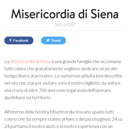
Misericordia di Siena
non profit
Facebook
Tweet
La
Misericordia di Siena
è una grande famiglia che accomuna
tutti coloro che gratuitame
nte vogliono dedicare un po del
tempo libero al prossimo. Le numerose att
ività ben descritte
nel sito che stai per visitare sono il nostro biglietto da visita e
una storia di oltre 750 anni sono la garanzia dell'operare
quotidiano
sul territorio
.
All'intern
o della Nostra Misericord
ia trovano spazio tutti
coloro che da sempre stanno al fianco dei più bisognosi;
24 su
24 portiamo il nostro aiuto e la nostra esperienza
con un