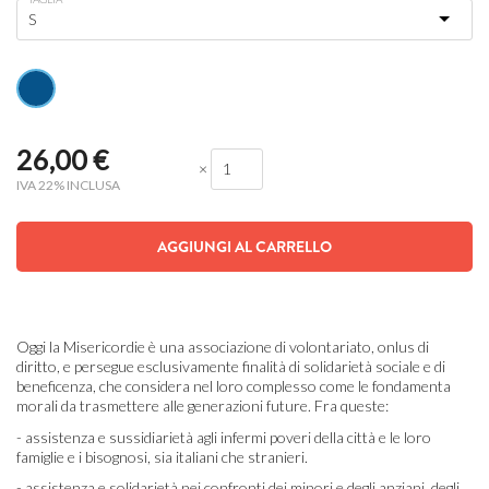
26,00
€
×
IVA 22% INCLUSA
AGGIUNGI AL CARRELLO
Oggi la Misericordie è una associazione di volontariato, onlus di
diritto, e persegue esclusivamente finalità di solidarietà sociale e di
beneficenza, che considera nel loro complesso come le fondamenta
morali da trasmettere alle generazioni future. Fra queste:
- assistenza e sussidiarietà agli infermi poveri della città e le loro
famiglie e i bisognosi, sia italiani che stranieri.
- assistenza e solidarietà nei confronti dei minori e degli anziani, degli