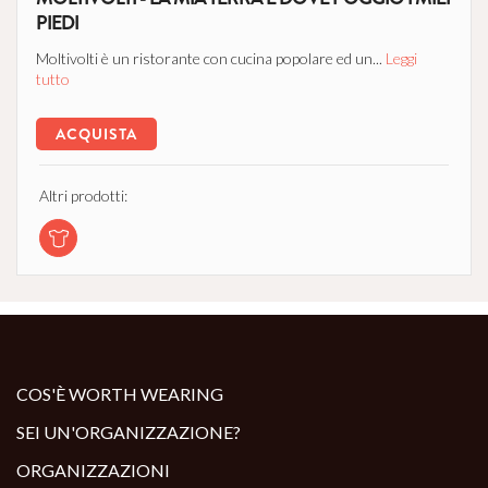
PIEDI
Moltivolti è un ristorante con cucina popolare ed un...
Leggi
tutto
ACQUISTA
Altri prodotti:
COS'È WORTH WEARING
SEI UN'ORGANIZZAZIONE?
ORGANIZZAZIONI