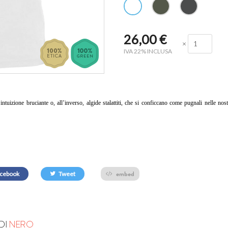
26,00
€
×
IVA 22% INCLUSA
tuizione bruciante o, all’inverso, algide stalattiti, che si conficcano come pugnali nelle nost
embed
cebook
Tweet
DI
NERO