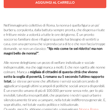
AGGIUNGI AL CARRELLO
Nell’immaginario collettivo di Roma, la nonna è quella figura un po’
burbera, corpulenta, dalla battuta sempre pronta, che dispensa risate
e fritture miste a volontà a tutte le ore del giorno. È un pronto
soccorso familiare dove rifugiarsi quando hai bisogno di sentirti a
casa, con una persona che si prenda cura di te e che non faccia troppe
domande, se non un classico:
“fijo mio come te sei ridotto! ma non
magni bello de nonna?”
.
Alle nonne deleghiamo un pezzo di welfare individuale e sociale
indispensabile, ma che oggi manca a molti. E che non spetta alle nonne
colmare. Manca a
migliaia di cittadini di questa città che vivono
sotto la soglia di povertà, 1 romano su 5 secondo l’ultimo rapporto
Istat.
Le stesse persone che affollano i servizi sociali cercando di
aggiudicarsi quegli ultimi scampoli di politiche sociali ancora disponibili.
È un esercito umano di più di 100.000 persone senza rete, per lo più
invisibili, talvolta insospettabili, che popolano i nostri spazi urbani e
silenziosamente tirano a campare, nella totale indifferenza generale. E,
soprattutto, nel totale vuoto politico e istituzionale.
Quando, mesi fa, abbiamo cominciato a immaginare
Nonna Roma