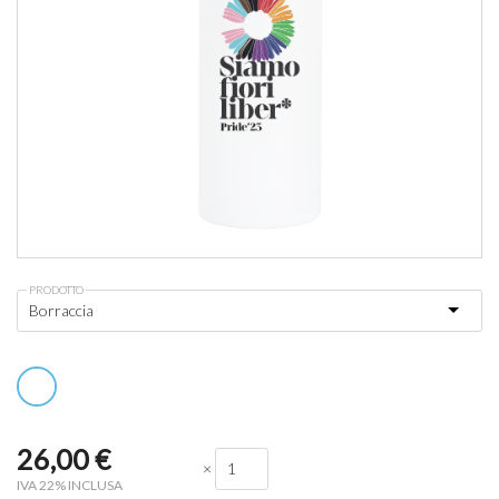
PRODOTTO
26,00
€
×
IVA 22% INCLUSA