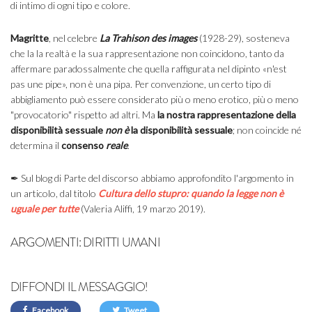
di intimo di ogni tipo e colore.
Magritte
, nel celebre
La Trahison des images
(1928-29), sosteneva
che la la realtà e la sua rappresentazione non coincidono, tanto da
affermare paradossalmente che quella raffigurata nel dipinto «n'est
pas une pipe», non è una pipa. Per convenzione, un certo tipo di
abbigliamento può essere considerato più o meno erotico, più o meno
"provocatorio" rispetto ad altri. Ma
la nostra rappresentazione della
disponibilità sessuale
non è
la disponibilità sessuale
; non coincide né
determina il
consenso
reale
.
✒ Sul blog di Parte del discorso abbiamo approfondito l'argomento in
un articolo, dal titolo
Cultura dello stupro: quando la legge non è
uguale per tutte
(Valeria Aliffi, 19 marzo 2019).
ARGOMENTI:
DIRITTI UMANI
DIFFONDI IL MESSAGGIO!
Facebook
Tweet