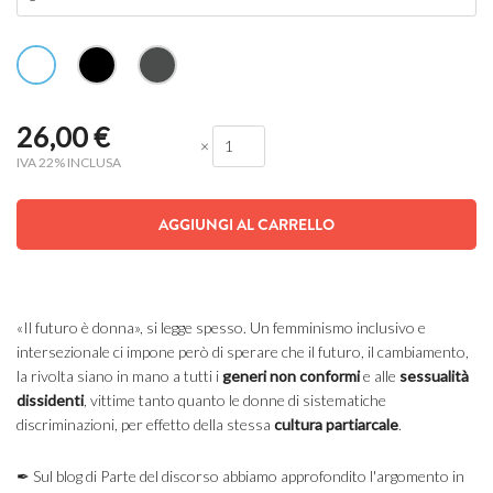
26,00
€
×
IVA 22% INCLUSA
AGGIUNGI AL CARRELLO
«Il futuro è donna», si legge spesso. Un femminismo inclusivo e
intersezionale ci impone però di sperare che il futuro, il cambiamento,
la rivolta siano in mano a tutti i
generi non conformi
e alle
sessualità
dissidenti
, vittime tanto quanto le donne di sistematiche
discriminazioni, per effetto della stessa
cultura partiarcale
.
✒ Sul blog di Parte del discorso abbiamo approfondito l'argomento in