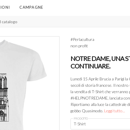
IONI
CAMPAGNE
#Perlacultura
non profit
NOTRE DAME, UNA ST
CONTINUARE.
Lunedì 15 Aprile Brucia a Parigi l
secoli di storia francese. Il nostr
la vendita di T-Shirt che verranno p
#HELPNOTREDAME, lanciata con il
Riportiamo alla luce la cattedrale
gobbo Quasimodo.
Leggi tutto...
PRODOTTO
T-Shirt