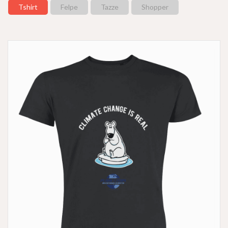
Tshirt
Felpe
Tazze
Shopper