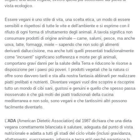
vista ecologico.
Essere vegani è uno stile di vita, una scelta etica, un modo di essere
sensibili e rispettosi di tutte le vite e dell’ambiente e si esprime con il
rifiuto di ogni forma di sfruttamento degli animali. A tavola significa non
consumare prodotti di origine animale – carne, salumi, pesce, ma anche
uova, latte, formaggi, miele – sapendo che non solo gli alimenti
derivanti dalluccisione, ma anche tutti quelli presentati tradizionalmente
come “
incruenti
” significano sofferenza e morte per gli animali,
comportano gravi danni per la salute della Terra e riducono le risorse a
disposizione per i paesi più poveri. I prodotti vegetali che la natura ci
offre sono davvero tanti e sta alla nostra fantasia abbinarli per realizzare
piatti prelibati e nutrienti. Diventare vegani vuol dire scoprire e riscoprire
tutto un mondo di cibi sani, gustosi e genuini e quello che spesso passa
inosservato è che già molti dei piatti tradizionali della cucina
mediterranea e non solo, sono vegani e che tantissimi altri possono
facilmente diventarlo.
L’
ADA
(American Dietetic Association) dal 1987 dichiara che una dieta
vegana correttamente bilanciata è salutare, adeguata dal punto di vista
nutrizionale e adatta a tutti gli stadi del ciclo vitale (inclusi gravidanza,
allattamento, svezzamento, infanzia e terza età) perché garantisce lo