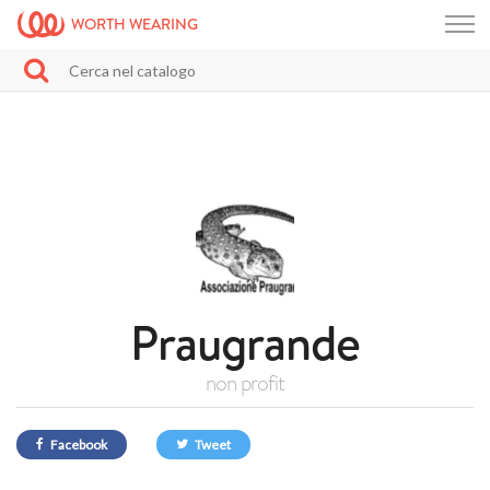
WORTH WEARING
Praugrande
non profit
Facebook
Tweet