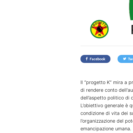
Facebook
Tw
Il “progetto K” mira a 
di
rend
ere
conto
dell'a
del
l’aspetto politico di
L’obiettivo
generale
è q
condizione di vita dei s
l’organizzazione
del pot
emancipazione umana.