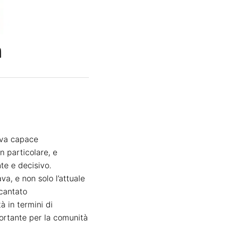
a
iva
capace
in particolare,
e
nte e decisivo.
a, e non solo l’attuale
cantato
tà in termini di
ortante per la comunità