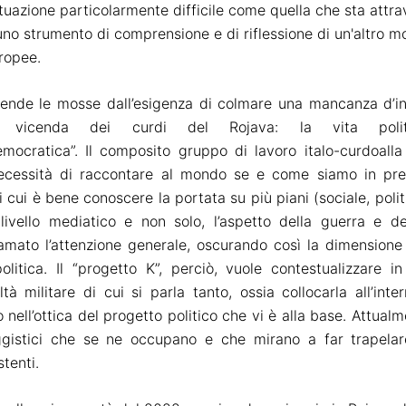
ituazione particolarmente difficile come quella che sta attra
no strumento di comprensione e di riflessione di un'altro mo
ropee.
 prende le mosse dall’esigenza di colmare una
mancanza d’in
la vicenda dei curdi del Rojava: la vita polit
emocratic
a
”.
Il composito gruppo di lavoro
italo-curdo
all
cessità di raccontare al mondo
se e come
siamo in pre
ui è bene conoscere la portata su più piani (sociale, politic
livello mediatico e non solo, l’aspetto della guerra e d
iamato l’attenzione generale,
oscurando così la dimensione 
litica.
Il “progetto K”,
perciò
,
vuole contestualizzare
i
tà militare di cui si parla tanto, ossia collocarla
all’inte
ro
nell’ottica
del
progetto politico che vi è alla base. Attual
gistici che se ne occupano e che mirano a far trapelare
stenti.