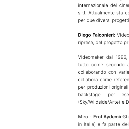
internazionale del cin
s.r.l. Attualmente sta 
per due diversi progetti
Diego Falconieri
:
Video
riprese, del progetto p
Videomaker dal 1996, 
tutto
come secondo as
collaborando con varie
collabora come referen
per produzioni originali
backstage,
per ese
(Sky/Wildside/Arte)
e D
Miro
-
Erol Aydemir
:
St
in Italia) e fa parte de