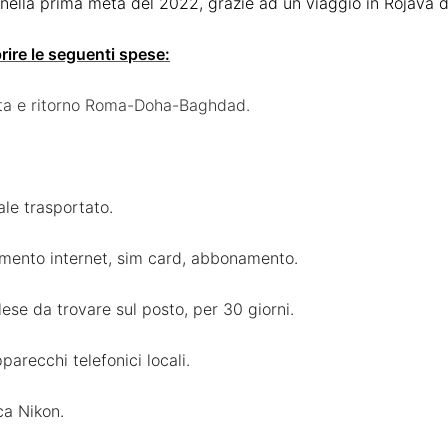
à nella prima metà del 2022, grazie ad un viaggio in Rojava d
rire le seguenti spese:
data e ritorno Roma-Doha-Baghdad.
le trasportato.
amento internet, sim card, abbonamento.
ese da trovare sul posto, per 30 giorni.
parecchi telefonici locali.
ca Nikon.