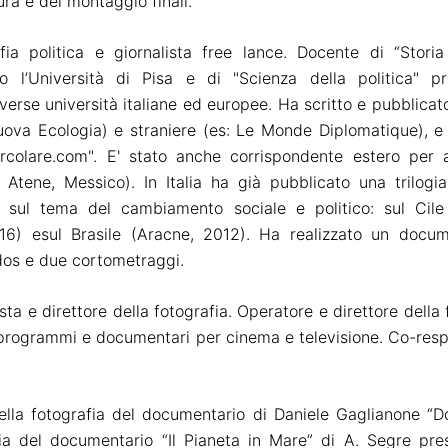
tura e del montaggio finali.
fia politica e giornalista free lance.
Docente di “Storia
 l’Università di Pisa e di "Scienza della politica" pre
verse università italiane ed europee.
Ha scritto e pubblicato
uova Ecologia)
e straniere
(es: Le Monde Diplomatique), e 
rcolare.com". E'
stato anche corrispondente estero
per a
, Atene, Messico)
. In Italia ha già pubblicato
una trilogi
sul tema del cambiamento sociale e politico
:
sul Cile
016)
e
sul Brasile (Aracne, 2012).
Ha realizzato un docum
dos e due cortometraggi.
sta e direttore della fotografia. Operatore e direttore della 
rogrammi e documentari per cinema e televisione. Co-resp
ella fotografia del documentario di Daniele Gaglianone “D
ia del documentario “Il Pianeta in Mare” di A. Segre pre