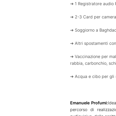
➔
1 Registratore audio
➔
2-3 Card per camera 
➔
Soggiorno a Baghdad 
➔
Altri spostamenti con
➔
Vaccinazione per mala
rabbia, carbonchio, sch
➔
Acqua e cibo per gli
Emanuele Profumi
:
Idea
percorso
di realizzazi