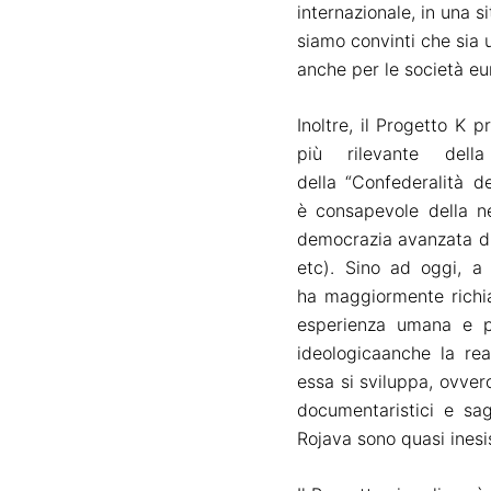
internazionale,
in una s
siamo convinti che sia u
anche per le società eu
Inoltre, il Progetto K
più rilevante del
del
la
“Confederali
tà
d
è
consapevole
della
ne
democrazia avanzata di c
etc). Sino ad oggi, a 
ha
maggiormente
rich
esperienza umana e po
ideologica
anche la real
ess
a
si sviluppa, ovve
documentaristici e sag
Rojava
sono quasi inesi