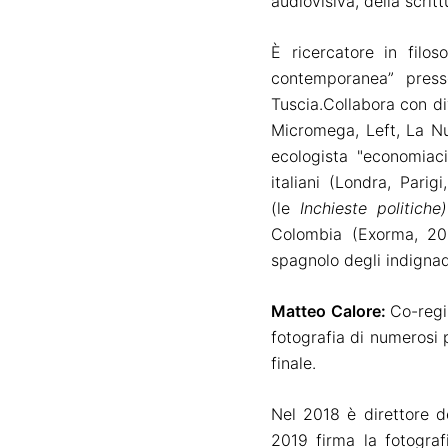
audiovisiva, della scrit
È
ricercatore in filoso
contemporanea” presso
Tuscia.
Collabora con di
Micromega, Left, La N
ecologista "economiaci
italiani
(Londra, Parigi
(le
Inchieste politiche
)
Colombia (Exorma, 2
spagnolo degli indigna
Matteo Calore:
Co-regi
fotografia di
numerosi
p
finale.
Nel 2018 è direttore d
2019 firma la fotograf