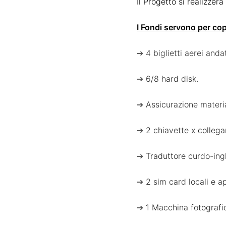
Il Progetto si realizzer
I Fondi servono per cop
➔
4 biglietti aerei an
➔
6/8 hard disk.
➔
Assicurazione materia
➔
2 chiavette x colleg
➔
Traduttore curdo-ingl
➔
2 sim card locali e ap
➔
1 Macchina fotografi