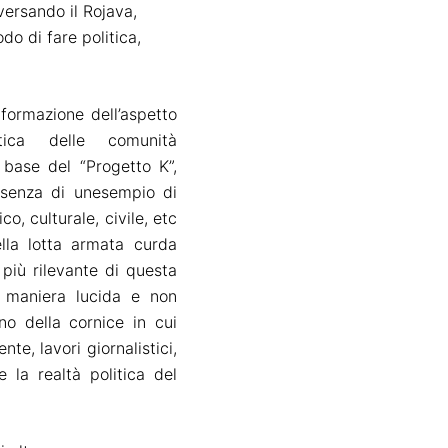
versando il Rojava,
do di fare politica,
formazione dell’aspetto
ica delle comunità
a base del “Progetto K”
,
senza di un
esempio di
o, culturale, civile, etc
ella lotta armata curda
più rilevante di questa
n maniera lucida e non
rno della cornice in cui
mente,
lavori giornalistici,
 la realtà politica del