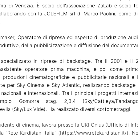
ema di Venezia. È socio dell’associazione ZaLab e socio
collaborando con la JOLEFILM srl di Marco Paolini, come dir
.
maker, Operatore di ripresa
ed
esperto di produzione audi
roduttivo, della pubblicizzazione e diffusione del documentar
specializzato in riprese di backstage. Tra il 2001 e il
sistente operatore prima macchina, e poi
come
primo
 produzioni cinematografiche e pubblicitarie nazionali e i
te per Sky Cinema e Sky Atlantic, realizzando backstage 
 nazionali e internazionali. Tra i principali progetti internazi
mpio
: Gomorra stag. 2,3,4 (Sky/Cattleya/Fandango
evils (Sky/Lux Vide).
Ha realizzato diversi cortometraggi.
udente di cinema, lavora presso la UKI Onlus (Ufficio di In
lla “Rete Kurdistan Italia” (https://www.retekurdistan.it/). 