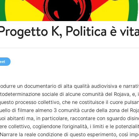
Progetto K, Politica è vit
eet
produrre un documentario di alta qualità
audiovisiva e
narrat
utodeterminazione
sociale di alcune comunità del Rojava, e, 
 questo processo collettivo,
che
ne costituisce il cuore pulsa
uello di
filmare almeno 3 comunità curde della zona del Rojav
uoi abitanti ma, in particolare,
raccontare con sguardo disin
ere collettivo
, cogliendone l’originalità, i limiti e le potenziali
Narrare
la reale condizione di questo esperimento, così imp